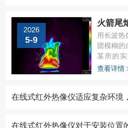
2026
用长波热
5-9
团模糊的
某所的实
90%的
查看详情 
长波测火
很多人以为.
在线式红外热像仪对于安装位置