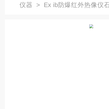
仪器
> Ex ib防爆红外热像仪
型热像双目防爆红外 产品关键词
热像仪石化厂;石化红外;石化热