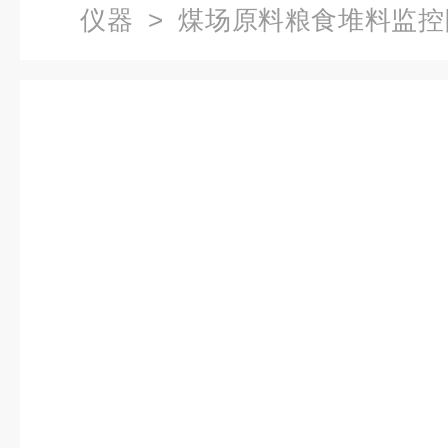
仪器
> 煤场原料粮食堆料监控
温型热成像仪测温系统 产品关
格;在线热成像测温系统