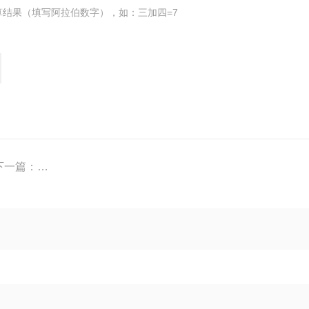
算结果（填写阿拉伯数字），如：三加四=7
下一篇：
异常高温诊断预警单筒防爆热像仪危险爆炸电池厂房仓