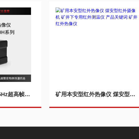
高速红外热像仪125Hz超高帧率热成像4ms热时间常数画面高清无延时
矿用本安型红外热像仪 煤安型红外摄像机 矿井下专用红外测温仪 产品关键词:矿井红外热像仪