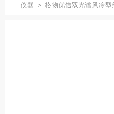
仪器
> 格物优信双光谱风冷型
外测温仪 固定式 产品关键词:
像仪;风冷型红外热像仪;热像仪