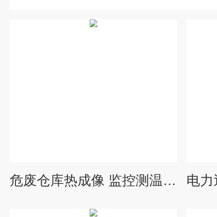
危废仓库热成像 监控测温型双光谱红外热像仪 高清摄像球机 产品关键词:测温型热成像;危化品热成像双光谱