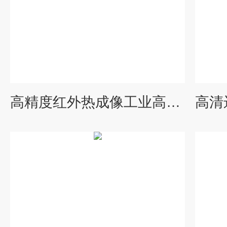
高精度红外热成像工业高分辨率热像仪摄像头 可集成测温OEM厂家 产品关键词:工业热成像摄像头