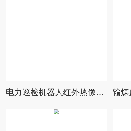
电力巡检机器人红外热像仪DS-SM 小型球机双目云台热成像仪 产品关键词:机器人巡检热成像;小型巡检机器人