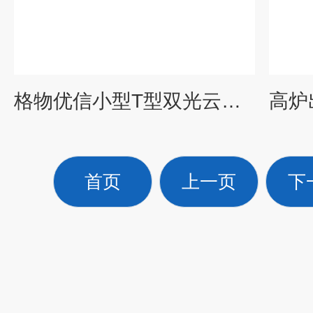
格物优信小型T型双光云台红外摄像机 巡检非机器人集成红外热像仪 产品关键词:机器人红外热像仪;格物优信摄像头;#非机器人;机器人红外热像仪公司;小型红外热像仪
首页
上一页
下