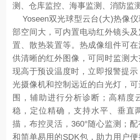
测、仓库监控、海事监测、消防监
Yoseen
双光球型云台
(
大
)
热像仪
部空间大，可内置电动红外镜头及
置、散热装置等。热成像组件可在
供清晰的红外图像，可同时监测大
现高于预设温度时，立即报警提示
光摄像机和控制远近的白光灯，可
围，辅助进行分析诊断；高精度
稳，定位精确，支持水平、垂直
描，布控灵活，
360
°随心监测；
和简单易用的
SDK
包，助力用户便