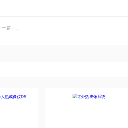
温热像仪
下一篇：
格物优信电石炉红外测温2000℃液位炉口结渣炉壁在线