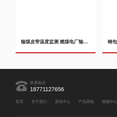
输煤皮带温度监测 燃煤电厂输送带远程监控 起火监测红外系统 产品关键词:火电厂输煤皮带检测;输煤皮带温度监测
联系电话
18771127656
首页
关于我们
资讯中心
产品系统
视频中