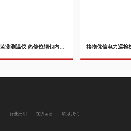
钢包监测测温仪 热修位钢包内衬缺陷检测热像仪SS-AC1-X384 产品关键词:钢包内衬检测;钢包监测;热修钢包;钢包测测;钢包热修;内衬缺陷检测
心
行业应用
在线留言
联系我们