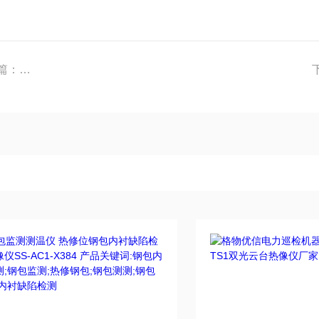
上一篇：
格物优信矿热炉炉内热成像可视化工业硅AI智能精炼系统高