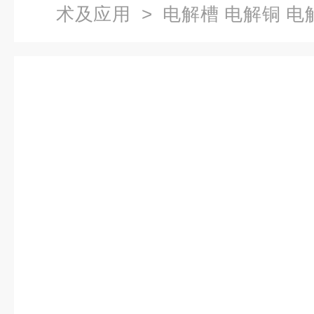
术及应用
> 电解槽 电解铜 电
金属冶炼监控 单光防腐热像仪 
监控画面;有色电解铜;电解槽温