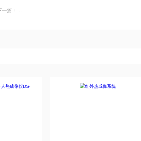
1200 产品关键词:熄焦炉
下一篇：
格物优信建筑物外墙空鼓检测热像仪手持式红外热成像仪便