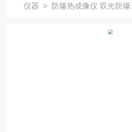
仪器
> 防爆热成像仪 双光防爆
化仓库煤矿火灾监控 产品关键词
灾监控