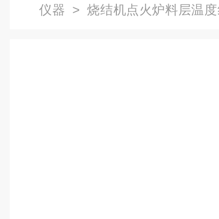
仪器
> 烧结机点火炉料层温度
喷嘴燃气量红外监测