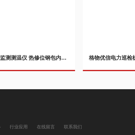
钢包监测测温仪 热修位钢包内衬缺陷检测热像仪SS-AC1-X384 产品关键词:钢包内衬检测;钢包监测;热修钢包;钢包测测;钢包热修;内衬缺陷检测
心
行业应用
在线留言
联系我们