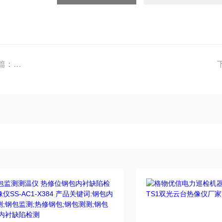
上一篇：
格物优信高精度工业红外热成像模组X1280D在线式热像仪128