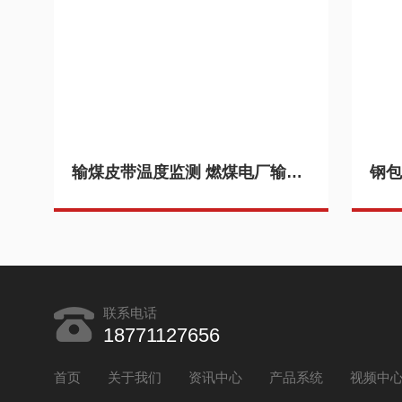
输煤皮带温度监测 燃煤电厂输送带远程监控 起火监测红外系统 产品关键词:火电厂输煤皮带检测;输煤皮带温度监测
联系电话
18771127656
首页
关于我们
资讯中心
产品系统
视频中