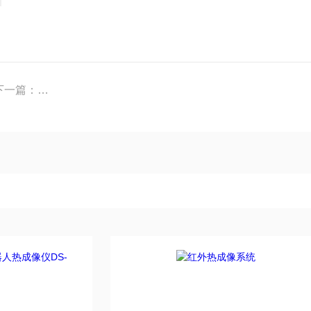
0*1024
下一篇：
光伏板热斑缺陷检测热像仪 全国产化在线式红外热像仪