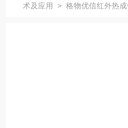
术及应用
> 格物优信红外热成
厂煤堆测温监控防爆热像仪 产品