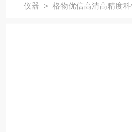
仪器
> 格物优信高清高精度科
外热成像仪 产品关键词:格物优